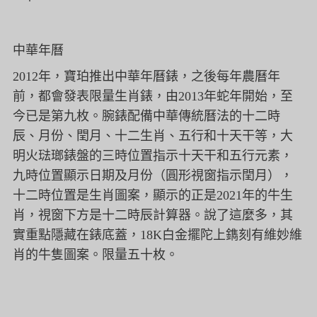
中華年曆
2012
年，寶珀推出中華年曆錶，之後每年農曆年
前，都會發表限量生肖錶，由
2013
年蛇年開始，至
今已是第九枚。腕錶配備中華傳統曆法的十二時
辰、月份、閏月、十二生肖、五行和十天干等，大
明火琺瑯錶盤的三時位置指示十天干和五行元素，
九時位置顯示日期及月份（圓形視窗指示閏月），
十二時位置是生肖圖案，顯示的正是
2021
年的牛生
肖，視窗下方是十二時辰計算器。說了這麼多，其
實重點隱藏在錶底蓋，
18K
白金擺陀上鐫刻有維妙維
肖的牛隻圖案。限量五十枚。