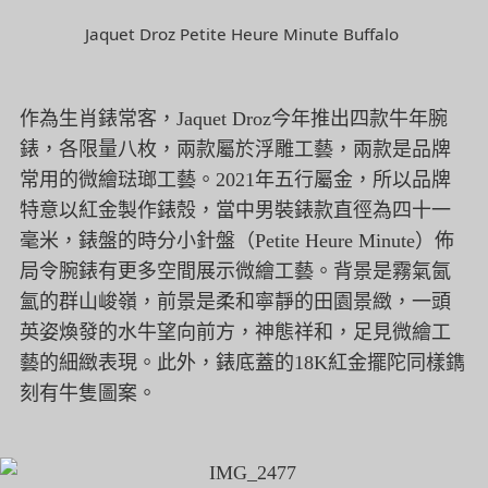
Jaquet Droz Petite Heure Minute Buffalo
作為生肖錶常客，
Jaquet Droz
今年推出四款牛年腕
錶，各限量八枚，兩款屬於浮雕工藝，兩款是品牌
常用的微繪琺瑯工藝。
2021
年五行屬金，所以品牌
特意以紅金製作錶殼，當中男裝錶款直徑為四十一
毫米，錶盤的時分小針盤（
Petite Heure Minute
）佈
局令腕錶有更多空間展示微繪工藝。背景是霧氣氤
氳的群山峻嶺，前景是柔和寧靜的田園景緻，一頭
英姿煥發的水牛望向前方，神態祥和，足見微繪工
藝的細緻表現。此外，錶底蓋的
18K
紅金擺陀同樣鐫
刻有牛隻圖案。