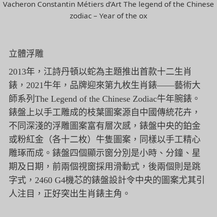
Vacheron Constantin Métiers d’Art The legend of the Chinese
zodiac – Year of the ox
立體浮雕
2013年，江詩丹頓以蛇為主題推出首款十二生肖
錶，2021牛年，品牌迎來第九枚生肖錶——藝術大
師系列The Legend of the Chinese Zodiac牛年腕錶。
錶盤上以手工雕成的枝葉圖案源自中國傳統花卉，
不同深淺的浮雕圖案富有層次感，錶盤中央的鉑金
或粉紅金（各十二枚）牛隻圖案，同樣以手工精心
雕琢而成。錶盤四個顯示窗分別是小時、分鐘、星
期及日期，前兩個視窗採用滑動式，後兩個則是跳
字式，2460 G4機芯的錶盤設計令中央的圖案尤其引
人注目，正好突出生肖錶主角。