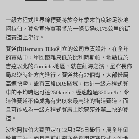
一級方程式世界錦標賽將於今年季末首度踏足沙地
阿拉伯，
賽會宣佈賽事將於一條長達6.175公里的街
道賽道上舉行。
賽道由Hermann Tilke創立的公司負責設計，在全年
的賽站中，
單圈距離只低於比利時斯帕，
地點位於
吉達以北的Corniche地區，就在紅海之濱，
呈窄長佈
局以逆時針方向進行。賽道共有27個彎，
大部份屬
高速快彎，設有三段DRS區域，
估計一級方程式賽
車的平均時速可達250km/h，
極速超過320km/h，
令
這條賽道不僅成為有史以來最高速的街道賽道，
而
且可能成為一級方程式賽曆上除蒙莎外第二快的賽
道。
沙地阿拉伯大賽預定在12月3至5日舉行，屬全年倒
數第二站，
而且目前計劃亦會採用夜賽形式。
沙地