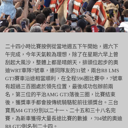
二十四小時比賽按例從當地週五下午開始，週六下
午完成，
今年天氣較為理想，除了在星期六早上曾
刮起大風沙，
整體上都是晴朗天，排頭位起步的奧
迪WRT車隊7號車，
連同隊友的31號，兩台R8 LMS
GT3賽車沿途相當順利，在全程596圈比賽中，
7號車
有超過三百圈處於領先位置，最後成功包辦前兩
名，
第三位的平治AMG GT3落後三圈，比賽結束
後，
獲獎車手都會按傳統騎駱駝前往頒獎台。三台
寶馬M4 GT3分別以二十一、二十五和三十八名完
賽，
為新車獲得大量長途比賽的數據 ，704號的奧迪
R8 GT2則名列二十四。