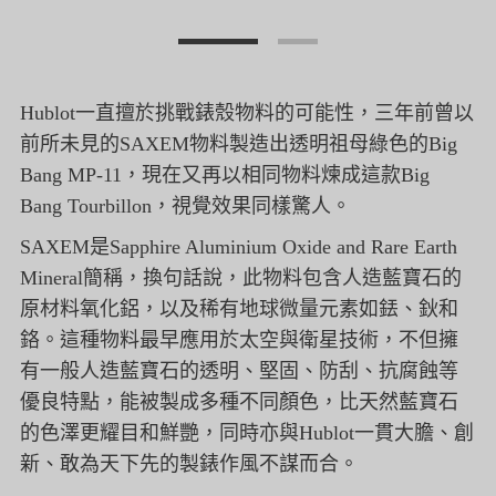
Hublot一直擅於挑戰錶殼物料的可能性，
三年前曾以
前所未見的SAXEM物料製造出透明祖母綠色的Bi
g
Bang MP-11，現在又再以相同物料煉成這款Big
Bang Tourbillon，視覺效果同樣驚人。
SAXEM是Sapphire Aluminium Oxide and Rare Earth
Mineral簡稱，換句話說，
此物料包含人造藍寶石的
原材料氧化鋁，
以及稀有地球微量元素如銩、鈥和
鉻。
這種物料最早應用於太空與衛星技術，
不但擁
有一般人造藍寶石的透明、堅固、防刮、抗腐蝕等
優良特點，
能被製成多種不同顏色，比天然藍寶石
的色澤更耀目和鮮艷，
同時亦與Hublot一貫大膽、創
新、
敢為天下先的製錶作風不謀而合。