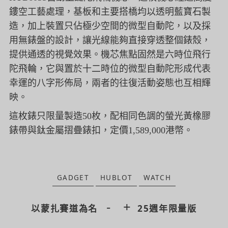
鏤空工藝處理，
基板和主要搭橋均以透明藍寶石製
造，
加上裝置只佔極少空間的微型自動陀，以及採
用無錶盤的設計，
讓光線能夠直接穿透整個錶殼，
提供通透的視覺效果。機芯焦點固然是六時位飛行
陀飛輪，
它與置於十二時位的微型自動陀形成代表
幸運的八字形佈局，
兩者的往復活動姿態也互相輝
映。
這枚錶只限量製造50枚，
配相同色調的螢光黃橡膠
錶帶與鈦金屬摺疊錶扣，定價1,589,
000港幣。
GADGET
HUBLOT
WATCH
-
+
以蒙扎賽道為名
25週年限量版