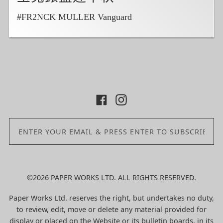
#FR2NCK MULLER Vanguard
©2026 PAPER WORKS LTD. ALL RIGHTS RESERVED.
Paper Works Ltd. reserves the right, but undertakes no duty,
to review, edit, move or delete any material provided for
display or placed on the Website or its bulletin boards, in its