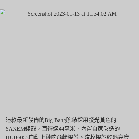
這款最新發佈的Big Bang腕錶採用螢光黃色的
SAXEM錶殼，
直徑達44毫米，
內置自家製造的
HUB6035自動上鏈陀飛輪機芯。
這枚機芯經過高度