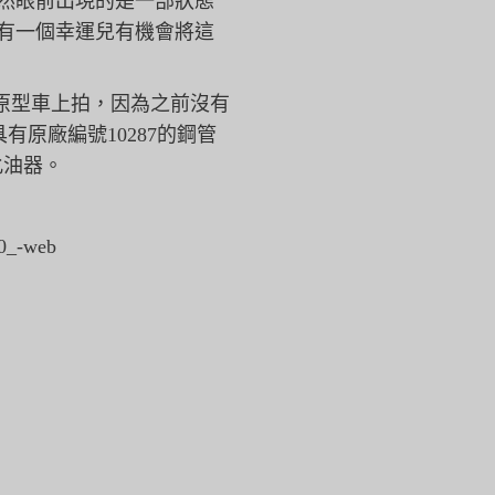
然眼前出現的是一部狀態
有一個幸運兒有機會將這
tona原型車上拍，因為之前沒有
具有原廠編號10287的鋼管
化油器。