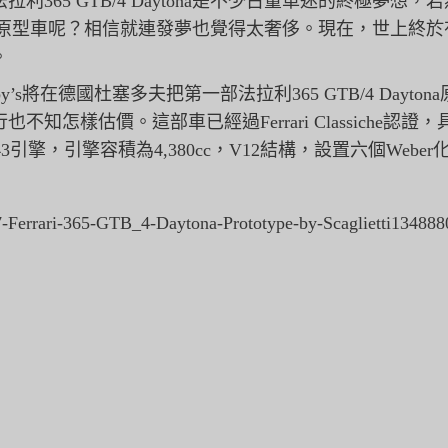
利365 GTB/4 Daytona是不少古董車迷的終極夢想，
若
aytona原型車呢？相信就連發夢也覺得太奢侈。現在，
世上終於
。
heby’s將在德國杜塞多夫把第一部法拉利365 GTB/4 Day
不知怎樣估價。這部車已經過Ferrari Classiche認證，
243引擎，引擎容積為4,380cc，V12結構，
設置六個Weber