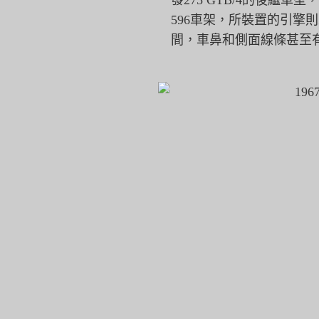
發275 GTB/4的後繼車型
596車架，所裝置的引擎則來自
間，車鼻和側面線條甚至有積