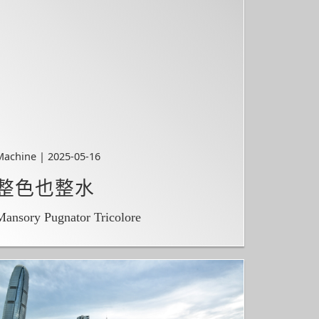
Machine | 2025-05-16
整色也整水
Mansory Pugnator Tricolore