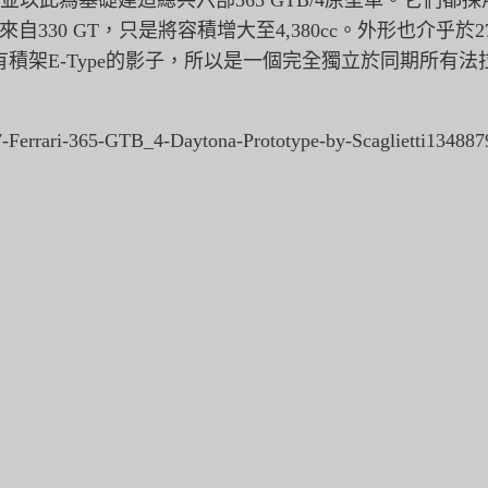
，並以此為基礎建造總共六部365 GTB/4原型車。它們都採用與2
330 GT，只是將容積增大至4,380cc。外形也介乎於275 G
架E-Type的影子，
所以是一個完全獨立於同期所有法