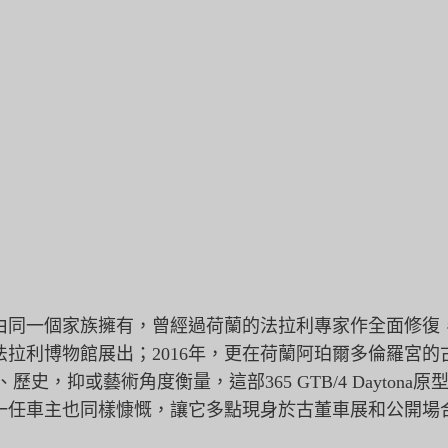
由同一個家族擁有，
曾經過荷蘭的法拉利專家作全面修復，
於法拉利博物館展出；2016年，更在荷蘭阿珀爾多倫羅宮的古董
械、歷史，抑或藝術角度衡量，
這部365 GTB/4 Dayt
一任車主也同樣慷慨，
讓它多點現身於古董車展和公開場