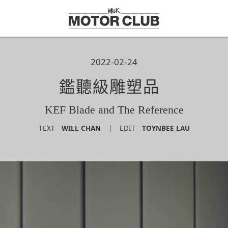
2022-02-24
鑑聽級雕塑品
KEF Blade and The Reference
TEXT
WILL CHAN
EDIT
TOYNBEE LAU