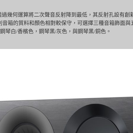
音箱設計透過幾何運算將二次聲音反射降到最
低，其反射孔設有創
列音箱的質料和顏色相對較保守，
可選擇三種音箱飾面與
，鋼琴白/香檳色，鋼琴黑/灰色，與鋼琴黑/銅色。