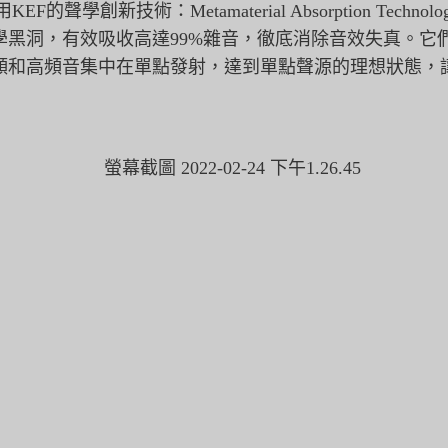
ce均運用KEF的聲學創新技術：
Metamaterial Absorption Te
學黑洞，有效吸收高達99%雜音，
徹底消除音效失真。它們同
頻和高頻音集中在單點發射，
達到單點聲源的理想狀態，