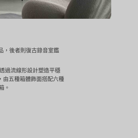
品，後者則復古錄音室鑑
透過流線形設計塑造平穩
，
由五種箱體飾面搭配六種
箱。