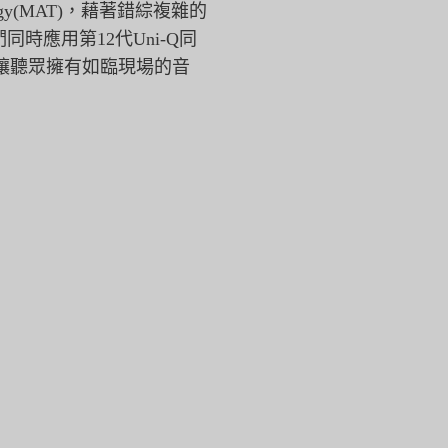
chnology(MAT)，藉著錯綜複雜的
時應用第12代Uni-
Q同
讓聽眾擁有如臨現場的音