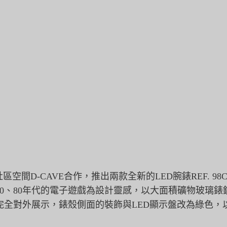
社區空間D-CAVE合作，
推出兩款全新的LED腕錶REF. 98C1
0、
80年代的電子遊戲為設計靈感，
以大面積礦物玻璃錶
完全對外展示，
錶殼側面的裝飾與LED顯示盤改為綠色，