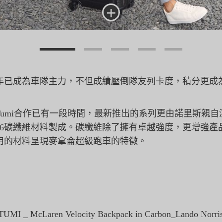
+
年已成為車隊主力，不但
成績壓倒隊友列卡度，積分更成
umi合作已有一段時間，
最新推出的系列更由諾里斯親自
X6碳纖維材料製成
。碳纖維除了擁有卓越強度，更增強產
用的材料呈現麥拿侖超級跑車的特徵。