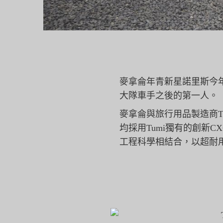
麥拿侖年青新星諾里斯今
大隊車手之後的第一人。
麥拿侖與旅行用品製造商T
均採用Tumi獨有的創新C
工程科學相結合，
以超耐