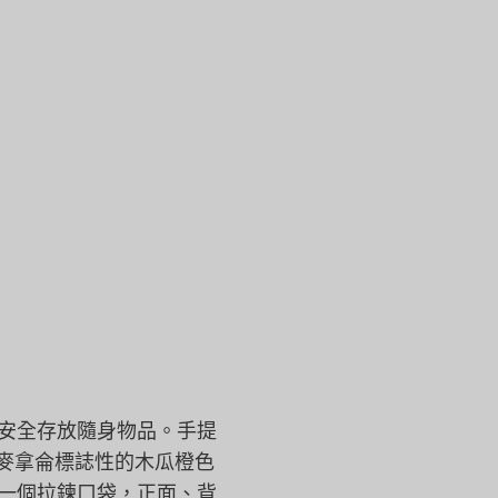
以安全存放隨身物品。
手提
和麥拿侖標誌性的木瓜橙色
一個拉鍊口袋，正面、
背