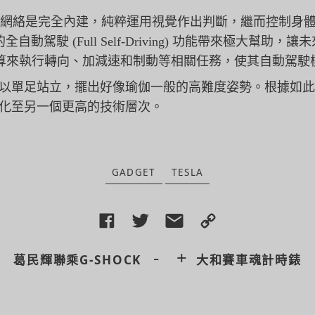
的神經網絡是完全內建，
純粹運用視覺作出判斷，繼而控制身
駕駛 (Full Self-Driving) 功能帶來極大幫助，
讓未
運算來執行轉向、加減速和制動等相關任務，
使其自動駕駛
s如何以單足站立，擺出好像瑜伽一般的高難度姿勢。根據如
會進化至另一個更高的技術層次。
GADGET
TESLA
-
+
葛民輝聯乘G-SHOCK
大和賽車魂計時錶