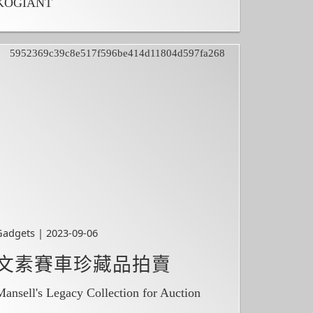
KOGIANT
Gadgets | 2023-09-06
文素賽車珍藏品拍賣
Mansell's Legacy Collection for Auction