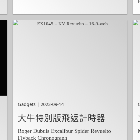
Gadgets | 2023-09-14
大牛特別版飛返計時器
Roger Dubuis Excalibur Spider Revuelto
Flyback Chronograph