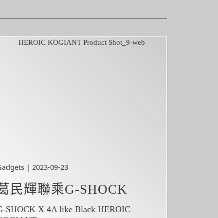
Gadgets | 2023-09-23
葛民輝聯乘G-SHOCK
G-SHOCK X 4A like Black HEROIC