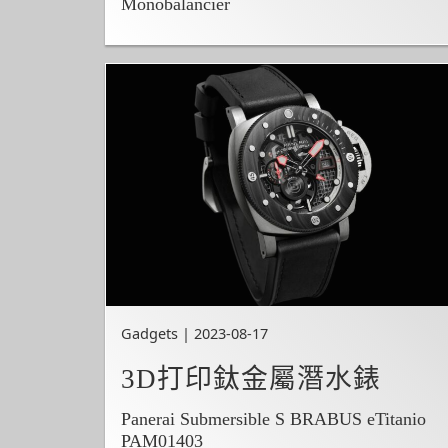
Monobalancier
Gadgets | 2023-08-17
3D打印鈦金屬潛水錶
Panerai Submersible S BRABUS eTitanio
PAM01403