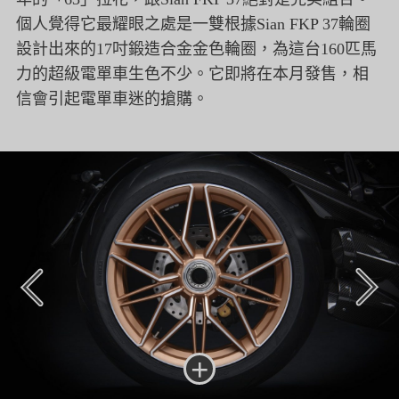
個人覺得它最耀眼之處是一雙根據Sian FKP 37輪圈
設計出來的17吋鍛造合金金色輪圈，為這台160匹馬
力的超級電單車生色不少。它即將在本月發售，相
信會引起電單車迷的搶購。
+