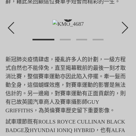
辭，
藉此來回顧這位賽車手短暫而精彩的一生。
+
新冠肺炎疫情肆虐，擾亂許多人的計劃，
一級方程
式自然也不能倖免，直至揭幕戰前的最後一刻才取
消比賽，
整個賽車運動亦因此陷入停擺。牽一髮而
動全身，這個蝴蝶效應，
對賽車運動的影響是無法
估計的。另一邊廂，
對賽車運動有正面貢獻的，
則
有已故英國汽車商人及賽車攝影師GUY
GRIFFITHS，為英倫賽車歷史留下重要影像。
試車環節既有ROLLS ROYCE CULLINAN BLACK
BADGE及HYUNDAI IONIQ HYBRID，也有ALFA