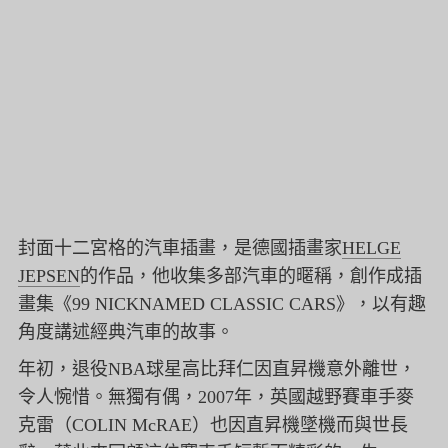
封面十二宮格的汽車插畫，是德國插畫家
HELGE
JEPSEN
的作品，他收集多部汽車的暱稱，創作成插
畫集《99 NICKNAMED CLASSIC CARS》，以有趣
角度講述經典汽車的故事。
年初，退役NBA球星高比拜仁因直昇機意外離世，
令人惋惜。
無獨有偶，2007年，英國越野賽車手麥
克雷（COLIN McRAE）也因直昇機墜機而與世長