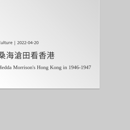
Culture | 2022-04-20
桑海滄田看香港
Hedda Morrison's Hong Kong in 1946-1947