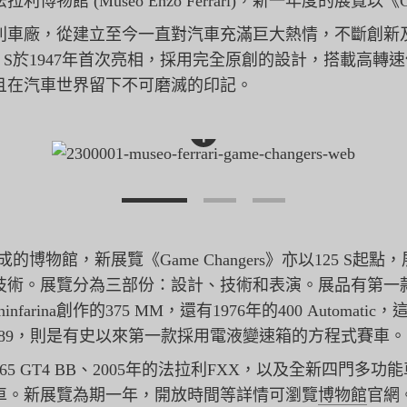
館 (Museo Enzo Ferrari)，新一年度的展覽以《Ga
利車廠，
從建立至今一直對汽車充滿巨大熱情，不斷創新
 S於1947年首次亮相，採用完全原創的設計，
搭載高轉速但
且在汽車世界留下不可磨滅的印記。
+
的博物館，新展覽《Game Changers》亦以125 S起
技術。展覽分為三部份：
設計、技術和表演。
展品有第一
ninfarina創作的375 MM，還有1976年的400 Autom
89，
則是有史以來第一款採用電液變速箱的方程式賽車。
5 GT4 BB、2005年的法拉利FXX，以及全新四門多功能車
車。新展覽為期一年，開放時間等詳情可瀏覽
博物館
官網