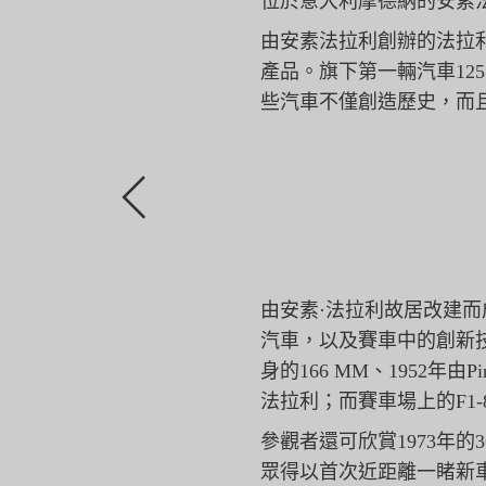
位於意大利摩德納的安素法拉利博物
由安素法拉利創辦的法拉
產品。旗下第一輛汽車125
些汽車不僅創造歷史，而
由安素·法拉利故居改建而成
汽車，
以及賽車中的創新
身的166 MM、1952年由Pi
法拉利；而賽車場上的F1-
參觀者還可欣賞1973年的36
眾得以首次近距離一睹新