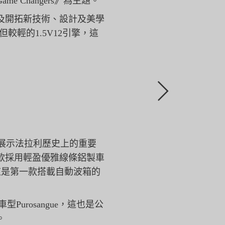
me Changers》為主題。
及開拓新技術、
設計及美學
較輕的1.5V12引擎，
這
點，展示法拉利歷史上的重要
款採用輕盈優雅線條鋁製車
atic，這是第一款搭載自動波箱的
型Purosangue，這也是公
。