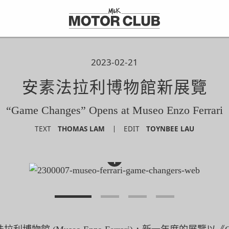
2023-02-21
安素法拉利博物館新展覽
“Game Changes” Opens at Museo Enzo Ferrari
TEXT
THOMAS LAM
EDIT
TOYNBEE LAU
+