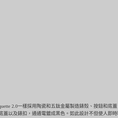
與原版Casquette 2.0一樣採用陶瓷和五鈦金屬製造錶殼、按鈕和底
底蓋以及錶扣，
通通電鍍成黑色。
如此設計不但使人即時