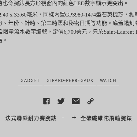
時也令腕錶長方形視窗內的紅色LED數字顯示更突出。
尺寸42.40 x 33.60毫米，同樣內置GP3980-1474型石英機芯，
頻
、年份、計時、第二時區和秘密日期等功能。底蓋鐫刻有Girard-P
以及限量流水數字編號。定價6,
700美元，只於Saint-Lauren
售。
GADGET
GIRARD-PERREGAUX
WATCH
-
+
法式聯乘耐力賽腕錶
全碳纖維陀飛輪腕錶