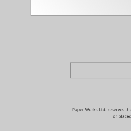
Paper Works Ltd. reserves the
or placed