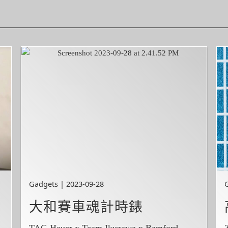
Gadgets | 2023-09-28
大和賽車魂計時錶
TAG Heuer x Team Ikuzawa x Bamford