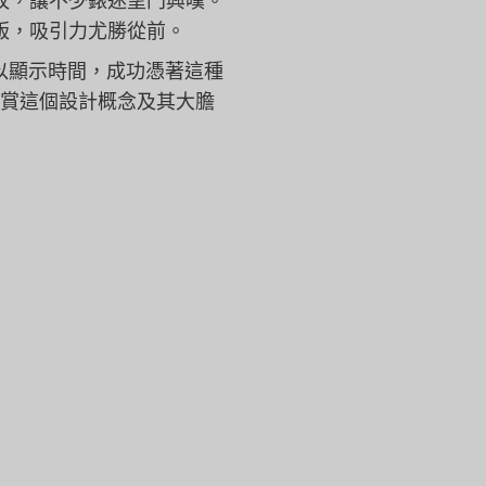
0枚，讓不少錶迷望門興嘆。
別版，
吸引力尤勝從前。
以顯示時間，
成功憑著這種
lo十分欣賞這個設計概念及其大膽