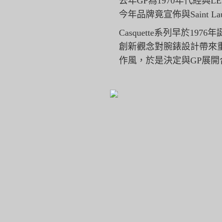
去年GP為1970年代經典LED
今年品牌竟宣佈與Saint La
Casquette系列早於1976
創新觀念對腕錶設計帶來重大革新
作風，
於是決定與GP展開