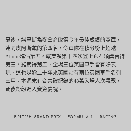
最後，諾里斯為麥拿侖取得今年最佳成績的亞軍，
連同皮阿斯戴的第四名，
令車隊在積分榜上超越
Alpine進佔第五。
咸美頓第十四次登上銀石頒獎台得
第三，羅素得第五，
全場三位英國車手皆有好表
現，這也是逾二十年來英國站有兩位英國車手名列
三甲。本週末有合共破紀錄的48萬入場人次觀眾，
賽後紛紛進入賽道慶祝。
BRITISH GRAND PRIX
FORMULA 1
RACING