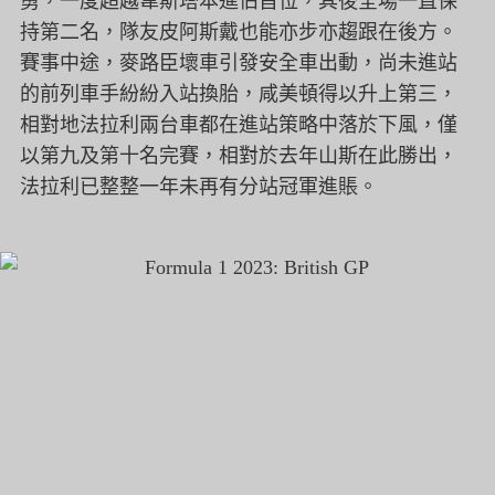
勇，
一度超越韋斯塔本進佔首位，其後全場一直保
持第二名，
隊友皮阿斯戴也能亦步亦趨跟在後方。
賽事中途，麥路臣壞車引發安全車出動，
尚未進站
的前列車手紛紛入站換胎，咸美頓得以升上第三，
相對地法拉利兩台車都在進站策略中落於下風，
僅
以第九及第十名完賽，相對於去年山斯在此勝出，
法拉利已整整一年未再有分站冠軍進賬。