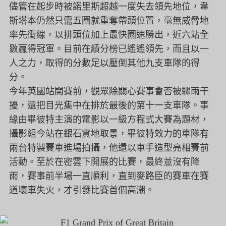
儘管在起步時被諾里斯超越一度失去領先地位，
韋
斯塔本仍然只需五圈就重奪帶頭位置，毫無威脅地
率先衝線，
以排頭位加上最快圈速勝出，近六站全
數贏得冠軍。
目前在績分榜已遙遙領先，而且以一
人之力，
取得的分數足以壓倒其他九支車隊的得
分。
今年英國站開賽前，觀眾除關心賽事會否被驟雨干
擾，
還把目光集中在排於最後的第十一支車隊。
事
緣由畢彼特主演的電影以一級方程式大賽為題材，
攝影組今站在銀石實地取景，
畢彼特效力的車隊有
兩台特製賽車進場拍攝，他還以車手造型亮相賽前
活動。
至於在密雲下開展的比賽，最終並沒有降
雨，
賽事前半場一直順利，直到麥路臣的賽車在賽
道壞車失火，
才引發比賽首個高潮。