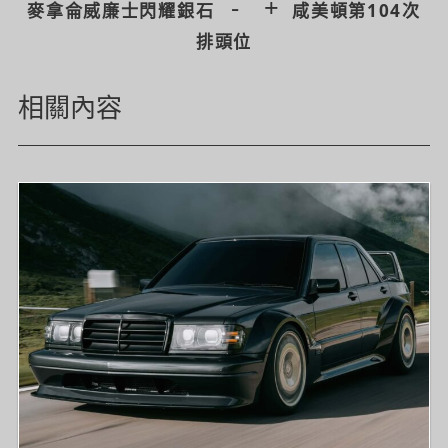
-
+
麥拿侖威廉士閃耀銀石
咸美頓第104次
排頭位
相關內容