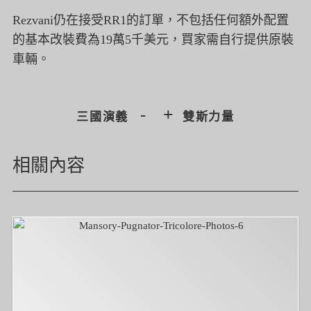
Rezvani
仍在接受
RR1
的訂單，不包括任何額外配置
的基本改裝費為
19
萬
5
千美元，買家需自行提供原裝
車輛。
-
+
三國演義
雙斯力量
相關內容