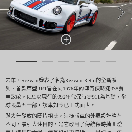
+
去年，
Rezvani
發表了名為
Rezvani Retro
的全新系
列，首款車型
RR1
旨在向
1976
年的傳奇保時捷
935
賽
車致敬。
RR1
以現行的
992
年代保時捷
911
為基礎，全
球限量五十部，該車如今已正式面世。
與去年發放的圖片相比，這樣版車的外觀設計略有
不同，最引人注目的，是它改用了傳統保時捷圓燈