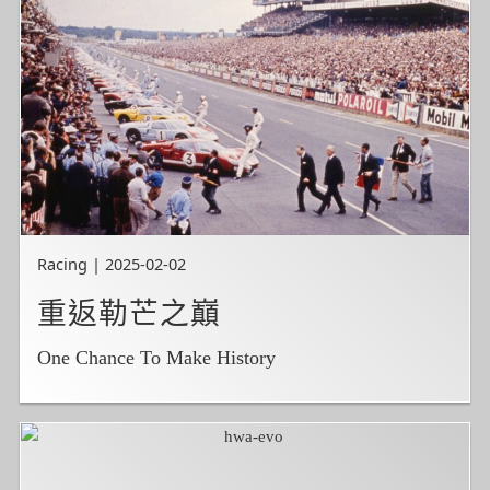
Racing | 2025-02-02
重返勒芒之巔
One Chance To Make History