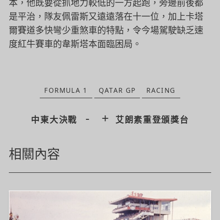
本，他既要從抓地力較低的一方起跑，旁邊前後都
是平治，隊友佩雷斯又遠遠落在十一位，加上卡塔
爾賽道多快彎少重煞車的特點，令今場駕駛缺乏速
度紅牛賽車的韋斯塔本面臨困局。
FORMULA 1
QATAR GP
RACING
-
+
中東大決戰
艾朗素重登頒獎台
相關內容