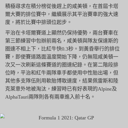
積極尋求在積分榜從後趕上的咸美頓，在首屆卡塔
爾大賽的排位賽中，繼續展示其平治賽車的強大速
度，將於比賽中排頭位起步。
平治在卡塔爾賽道上顯然仍保持優勢，兩台賽車在
第三節練習中包辦前兩名，咸美頓與隊友保達斯的
圈速不相上下，比紅牛快0.3秒。到黃昏舉行的排位
賽，即使賽道路面溫度開始下降，仍無阻咸美頓一
次又一次刷新這條賽道的圈速紀錄。在第二階段排
位時，平治和紅牛兩隊車手都使用中性胎出場，但
其他多支隊伍則用軟胎博取速度，結果佩雷斯和陸
克萊意外地被淘汰，練習時已有好表現的Alpine及
AlphaTauri兩隊則各有兩車進入前十名。