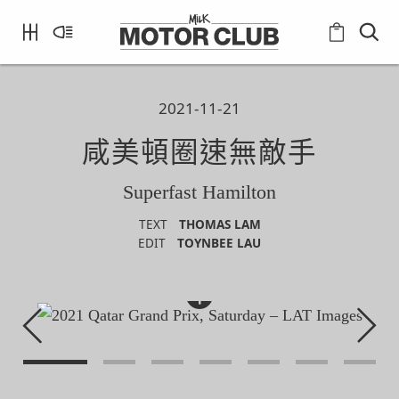
2021-11-21
咸美頓圈速無敵手
Superfast Hamilton
TEXT
THOMAS LAM
EDIT
TOYNBEE LAU
+