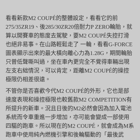
看看新款M2 COUPÉ的整體設定，看看它的前
275/35ZR19、後285/30ZR20倍耐力P ZERO輪胎，就
算以開賽車的態度去駕駛，要M2 COUPÉ失控打滑
也絕非易事。在山路輕鬆走了 一輪，看看G-FORCE
圖表顯示出來的最大橫向離心力為1.28G，期間輪胎
只曾低聲嘶叫過，坐在車內更完全不覺得車輛出現
左支右絀情況，可以肯定，距離M2 COUPÉ的操控
極限仍相差很遠。
不管你是否喜歡今代M2 COUPÉ的外形，它也是部
速度表現和操控極限也較舊款M2 COMPETITION有
所提升的新車。況且日後的M2必然會因為加入電池
系統而令車重進一步增加，亦可能會變成一部使用
四驅的跑車。所以現在的M2 COUPÉ，就會成為M系
跑車中使用純內燃機引擎和後輪驅動的「最後武