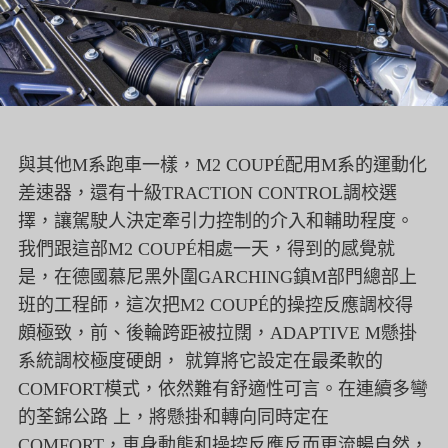
與其他M系跑車一樣，M2 COUPÉ配用M系的運動化
差速器，還有十級TRACTION CONTROL調校選
擇，讓駕駛人決定牽引力控制的介入和輔助程度。
我們跟這部M2 COUPÉ相處一天，得到的感覺就
是，在德國慕尼黑外圍GARCHING鎮M部門總部上
班的工程師，這次把M2 COUPÉ的操控反應調校得
頗極致，前、後輪跨距被拉闊，ADAPTIVE M懸掛
系統調校極度硬朗， 就算將它設定在最柔軟的
COMFORT模式，依然難有舒適性可言。在連續多彎
的荃錦公路 上，將懸掛和轉向同時定在
COMFORT，車身動態和操控反應反而更流暢自然，