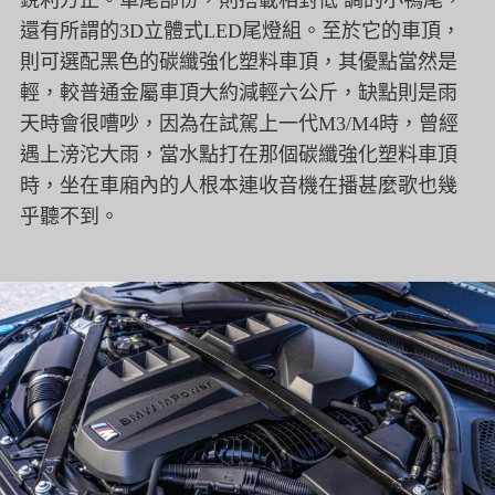
銳利方正。車尾部份，則搭載相對低 調的小鴨尾，
還有所謂的3D立體式LED尾燈組。至於它的車頂，
則可選配黑色的碳纖強化塑料車頂，其優點當然是
輕，較普通金屬車頂大約減輕六公斤，缺點則是雨
天時會很嘈吵，因為在試駕上一代M3/M4時，曾經
遇上滂沱大雨，當水點打在那個碳纖強化塑料車頂
時，坐在車廂內的人根本連收音機在播甚麼歌也幾
乎聽不到。